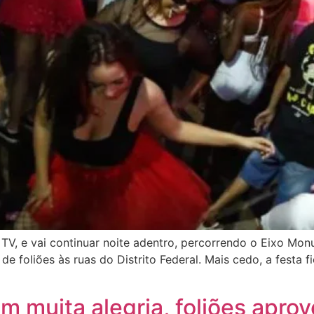
de TV, e vai continuar noite adentro, percorrendo o Eixo Mo
s de foliões às ruas do Distrito Federal. Mais cedo, a festa
om muita alegria, foliões apro