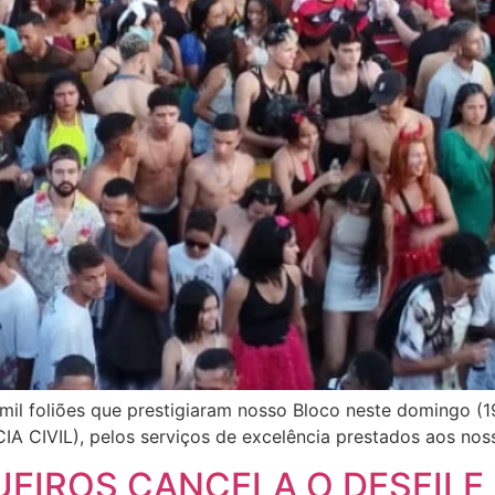
il foliões que prestigiaram nosso Bloco neste domingo (1
CIVIL), pelos serviços de excelência prestados aos noss
EIROS CANCELA O DESFILE 