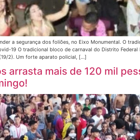
tender a segurança dos foliões, no Eixo Monumental. O trad
id-19 O tradicional bloco de carnaval do Distrito Federal
9/2). Um forte aparato policial, […]
s arrasta mais de 120 mil pes
mingo!