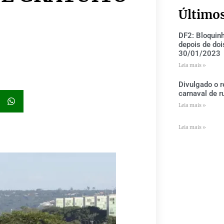
Último
S
DF2: Bloquin
depois de doi
30/01/2023
Leia mais »
Divulgado o r
carnaval de r
Leia mais »
Leia mais »