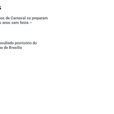
s
hos de Carnaval se preparam
s anos sem festa –
esultado provisório do
ua de Brasília