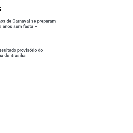
s
hos de Carnaval se preparam
s anos sem festa –
esultado provisório do
ua de Brasília