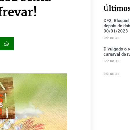
Último
frevar!
DF2: Bloquin
depois de doi
30/01/2023
Leia mais »
Divulgado o r
carnaval de r
Leia mais »
Leia mais »