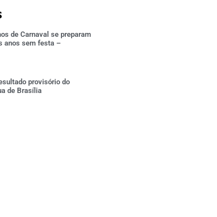
s
hos de Carnaval se preparam
s anos sem festa –
esultado provisório do
ua de Brasília