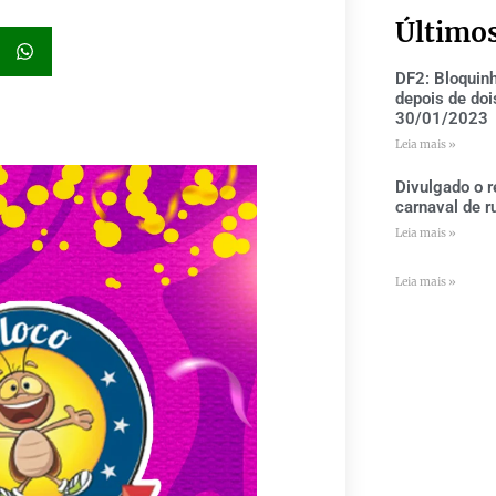
Último
DF2: Bloquin
depois de doi
30/01/2023
Leia mais »
Divulgado o r
carnaval de r
Leia mais »
Leia mais »