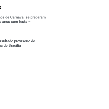
s
hos de Carnaval se preparam
s anos sem festa –
esultado provisório do
ua de Brasília