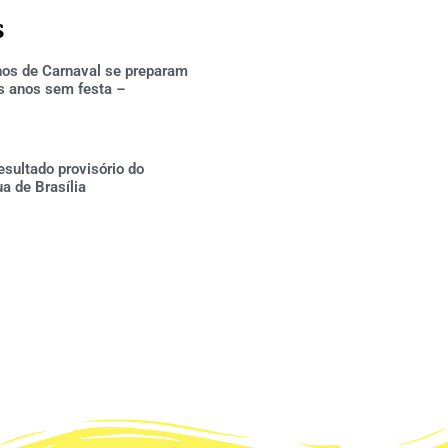
s
hos de Carnaval se preparam
s anos sem festa –
esultado provisório do
ua de Brasília