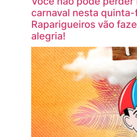
Você não pode perder 
carnaval nesta quinta-
Raparigueiros vão faze
alegria!