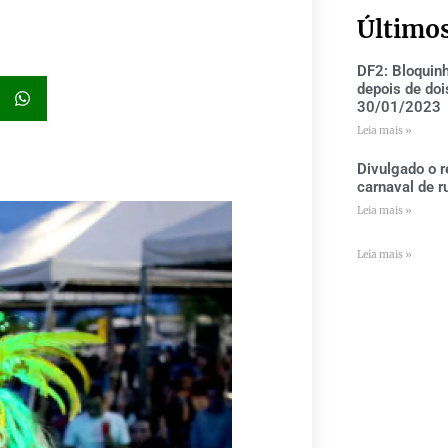
Último
DF2: Bloquin
depois de doi
30/01/2023
Leia mais »
Divulgado o r
carnaval de r
Leia mais »
Leia mais »