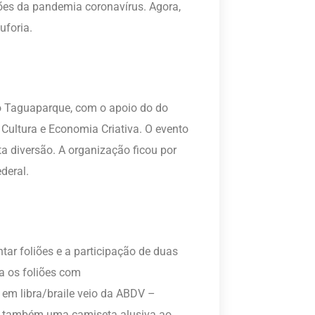
ções da pandemia coronavírus. Agora,
uforia.
 no Taguaparque, com o apoio do do
 Cultura e Economia Criativa. O evento
ta diversão. A organização ficou por
deral.
ntar foliões e a participação de duas
ra os foliões com
s em libra/braile veio da ABDV –
ou também uma camiseta alusiva ao