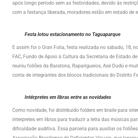
após longo período sem as festividades, devido às restri
com a festança liberada, moradores estão em estado de e
Festa lotou estacionamento no Taguaparque
E assim foi o Gran Folia, festa realizada no sábado, 18,
FAC, Fundo de Apoio à Cultura da Secretaria de Estado de
reuniu foliões da Baratona, Raparigueios, Asé Dudú e mui
conta de integrantes dos blocos tradicionais do Distrito Fe
Intérpretes em libras entre as novidades
Como novidade, foi distribuído folders em braile para orie
interpretes em libras para traduzir a letra das músicas pa
dificuldade auditiva. Essa parceria para auxiliar os foliõe
Associação Brasiliense de Deficientes Visuais, que lanç