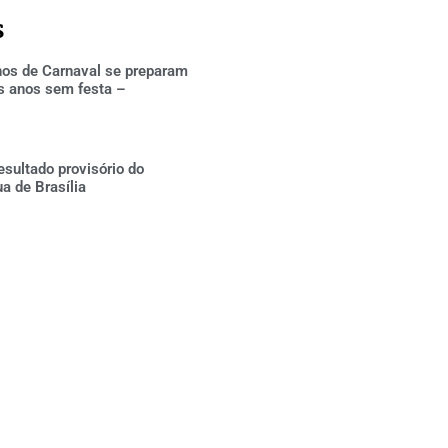
s
hos de Carnaval se preparam
s anos sem festa –
esultado provisório do
ua de Brasília